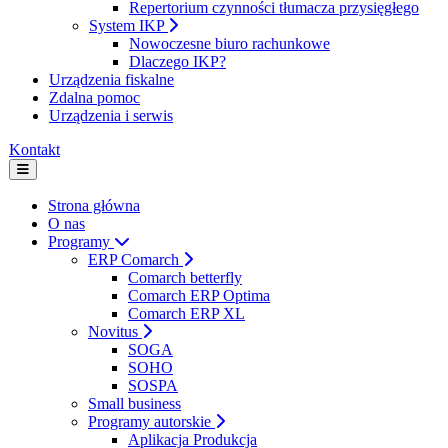
Repertorium czynności tłumacza przysięgłego
System IKP
Nowoczesne biuro rachunkowe
Dlaczego IKP?
Urządzenia fiskalne
Zdalna pomoc
Urządzenia i serwis
Kontakt
Strona główna
O nas
Programy
ERP Comarch
Comarch betterfly
Comarch ERP Optima
Comarch ERP XL
Novitus
SOGA
SOHO
SOSPA
Small business
Programy autorskie
Aplikacja Produkcja