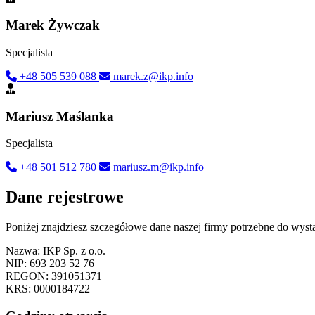
Marek Żywczak
Specjalista
+48 505 539 088
marek.z@ikp.info
Mariusz Maślanka
Specjalista
+48 501 512 780
mariusz.m@ikp.info
Dane rejestrowe
Poniżej znajdziesz szczegółowe dane naszej firmy potrzebne do wysta
Nazwa:
IKP Sp. z o.o.
NIP:
693 203 52 76
REGON:
391051371
KRS:
0000184722