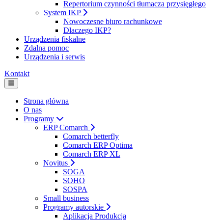
Repertorium czynności tłumacza przysięgłego
System IKP
Nowoczesne biuro rachunkowe
Dlaczego IKP?
Urządzenia fiskalne
Zdalna pomoc
Urządzenia i serwis
Kontakt
Strona główna
O nas
Programy
ERP Comarch
Comarch betterfly
Comarch ERP Optima
Comarch ERP XL
Novitus
SOGA
SOHO
SOSPA
Small business
Programy autorskie
Aplikacja Produkcja