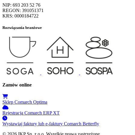
NIP:
693 203 52 76
REGON:
391051371
KRS:
0000184722
Rozwiązania branżowe
Zamów online
Sklep
Comarch Optima
Rejestracja
Comarch ERP XT
Wystawiaj faktury lub e-faktury
Comarch Betterfly
© 2026 IKP Sp. z o.o. Wszelkie prawa zastrzeżone.