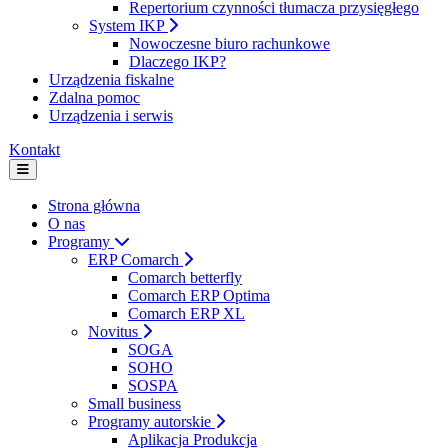
Repertorium czynności tłumacza przysięgłego
System IKP
Nowoczesne biuro rachunkowe
Dlaczego IKP?
Urządzenia fiskalne
Zdalna pomoc
Urządzenia i serwis
Kontakt
Strona główna
O nas
Programy
ERP Comarch
Comarch betterfly
Comarch ERP Optima
Comarch ERP XL
Novitus
SOGA
SOHO
SOSPA
Small business
Programy autorskie
Aplikacja Produkcja