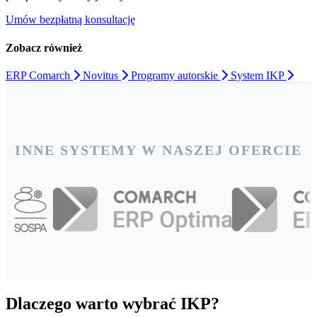
Umów bezpłatną konsultację
Zobacz również
ERP Comarch
Novitus
Programy autorskie
System IKP
INNE SYSTEMY W NASZEJ OFERCIE
Dlaczego warto wybrać IKP?