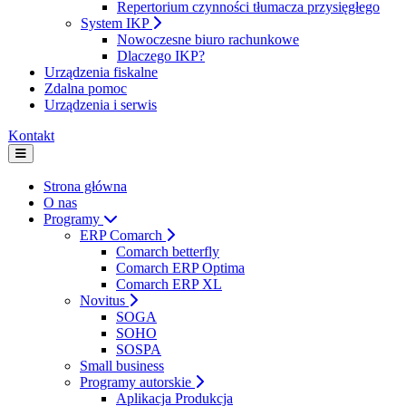
Repertorium czynności tłumacza przysięgłego
System IKP
Nowoczesne biuro rachunkowe
Dlaczego IKP?
Urządzenia fiskalne
Zdalna pomoc
Urządzenia i serwis
Kontakt
Strona główna
O nas
Programy
ERP Comarch
Comarch betterfly
Comarch ERP Optima
Comarch ERP XL
Novitus
SOGA
SOHO
SOSPA
Small business
Programy autorskie
Aplikacja Produkcja